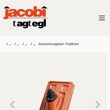
Haup
/
/
/
/
Antennetagsten Tradition