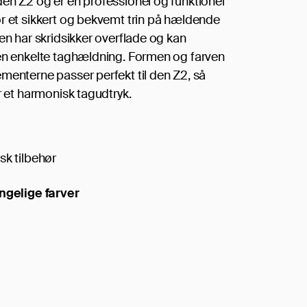
en Z2 og er en professionel og funktionel
r et sikkert og bekvemt trin på hældende
Den har skridsikker overflade og kan
en enkelte taghældning. Formen og farven
menterne passer perfekt til den Z2, så
r et harmonisk tagudtryk.
sk tilbehør
ngelige farver