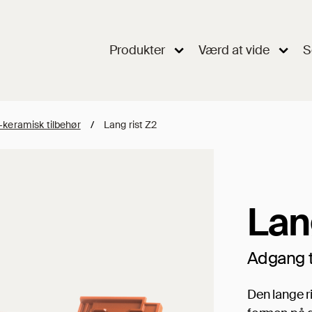
Produkter
Værd at vide
S
-keramisk tilbehør
/
Lang rist Z2
Lan
Adgang t
Den lange r