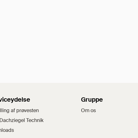
viceydelse
Gruppe
lling af prøvesten
Om os
Dachziegel Technik
loads