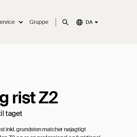
ervice
Gruppe
Suche
Aktuelle Sprache:
DA
g rist Z2
il taget
ist inkl. grundsten matcher nøjagtigt