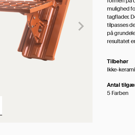
formen på d
mulighed fo
tagflader. 
tilpasses d
på grundele
resultatet e
Tilbehør
Ikke-kerami
Antal tilgæ
5 Farben