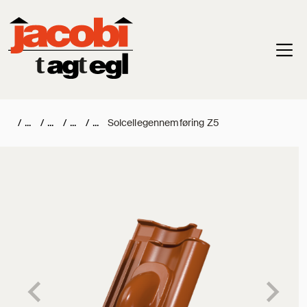
Haup
/
/
/
/
Solcellegennemføring Z5