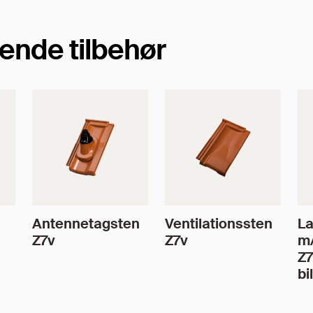
ende tilbehør
Antennetagsten
Ventilationssten
La
Z7v
Z7v
m
Z7
bi