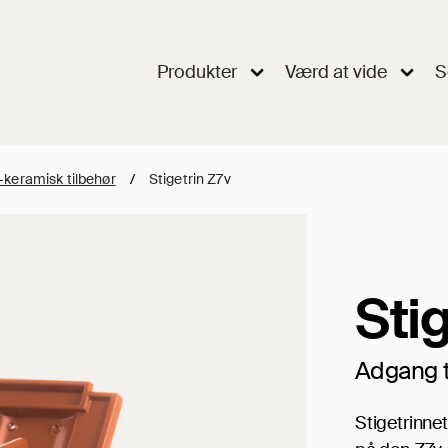
Produkter
Værd at vide
S
-keramisk tilbehør
/
Stigetrin Z7v
Sti
Adgang t
Stigetrinne