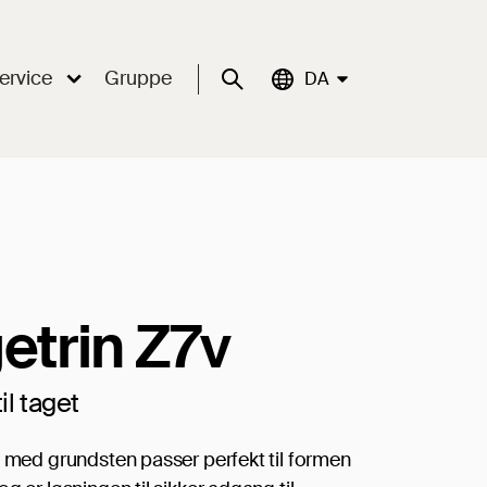
ervice
Gruppe
Suche
Aktuelle Sprache:
DA
getrin Z7v
il taget
t med grundsten passer perfekt til formen