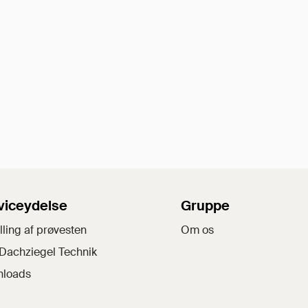
viceydelse
Gruppe
lling af prøvesten
Om os
Dachziegel Technik
loads