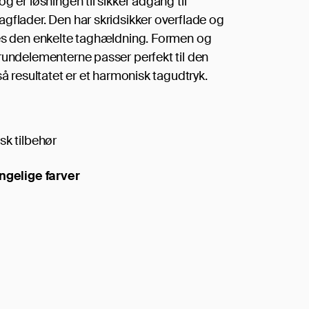
g er løsningen til sikker adgang til
gflader. Den har skridsikker overflade og
es den enkelte taghældning. Formen og
rundelementerne passer perfekt til den
så resultatet er et harmonisk tagudtryk.
sk tilbehør
ngelige farver