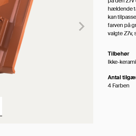
på den Z7v o
hældende ta
kan tilpass
farven på g
valgte Z7v, 
Tilbehør
Ikke-kerami
Antal tilgæ
4 Farben