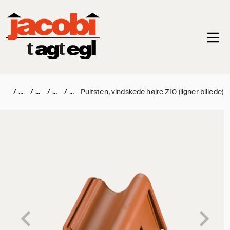
Haup
/
/
/
/
Pultsten, vindskede højre Z10 (ligner billede)