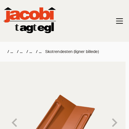
Haup
/
/
/
/
Skotrendesten (ligner billede)