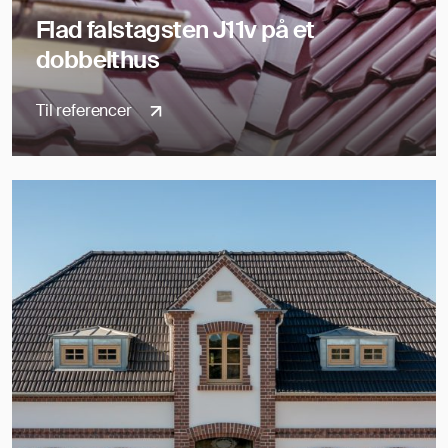
Flad falstagsten J11v på et
dobbelthus
Til referencer