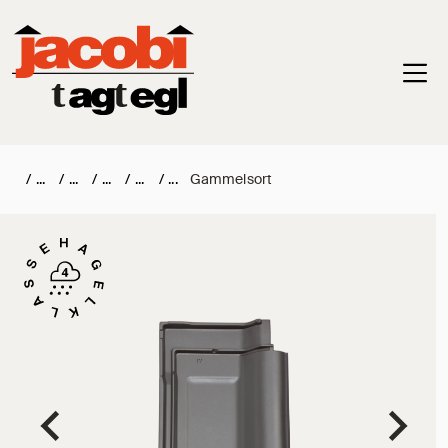
Haup
/
/
/
/
/
Gammelsort