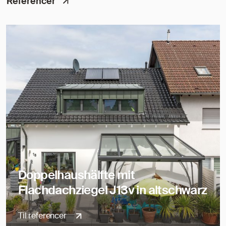
Referencer
Doppelhaushälfte mit
Flachdachziegel J13v in altschwarz
Til referencer