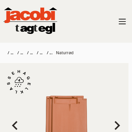
Haup
/
/
/
/
/
Naturrød