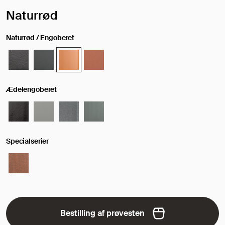
Valgt overflade/farve:
Naturrød
Naturrød / Engoberet
Ædelengoberet
Specialserier
Bestilling af prøvesten