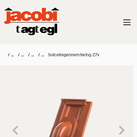
Haup
/
/
/
/
Solcellegennemføring Z7v