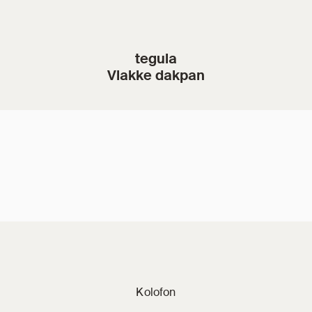
tegula
Vlakke dakpan
Jacobi på sociale 
Kolofon