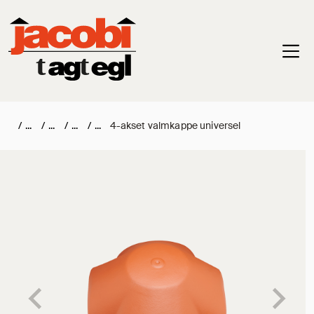
Haup
/
/
/
/
4-akset valmkappe universel