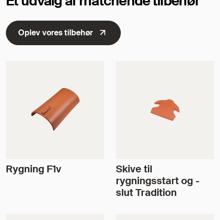
Et udvalg af matchende tilbehør
Oplev vores tilbehør
Rygning F1v
Skive til
rygningsstart og -
slut Tradition