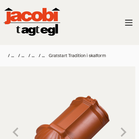
Haup
/
/
/
/
Gratstart Tradition i skalform