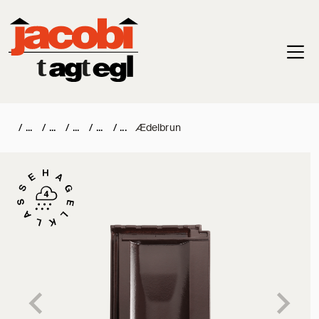
Haup
/
/
/
/
/
Ædelbrun