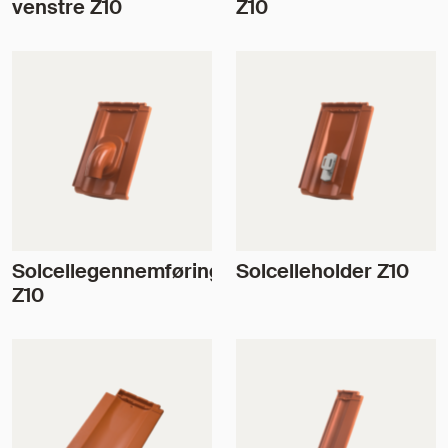
venstre Z10
Z10
Solcellegennemføring
Solcelleholder Z10
Z10