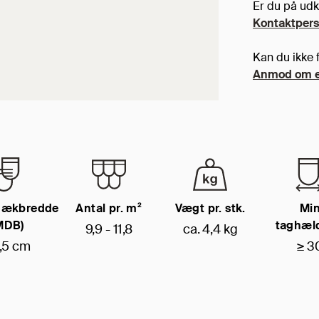
Er du på udk
Kontaktper
Kan du ikke f
Anmod om e
dækbredde
Antal pr. m²
Vægt pr. stk.
Min
MDB)
taghæl
9,9 - 11,8
ca. 4,4 kg
,5 cm
≥ 3