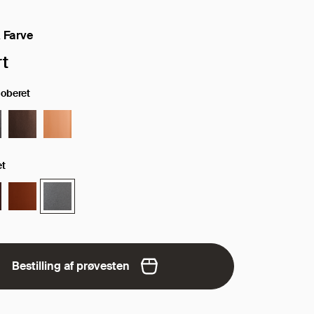
 Farve
de/farve:
t
goberet
et
Bestilling af prøvesten