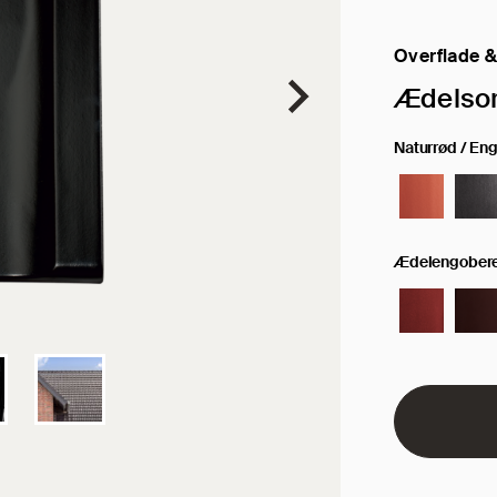
Overflade &
Valgt overfla
Ædelsor
Naturrød / En
Ædelengober