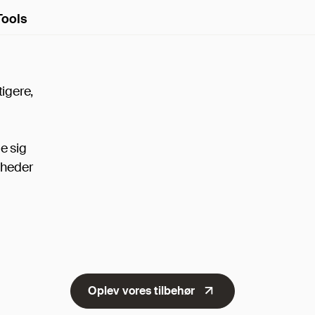
Tools
igere,
e sig
gheder
Oplev vores tilbehør