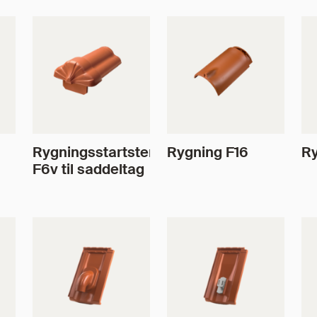
Rygningsstartsten
Rygning F16
Ry
F6v til saddeltag