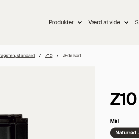
Produkter
Værd at vide
S
tagsten, standard
/
Z10
/
Ædelsort
Z10
Mål
Naturrød 