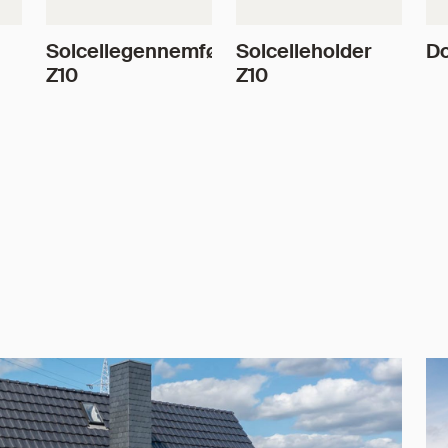
Solcellegennemføring
Solcelleholder
Do
Z10
Z10