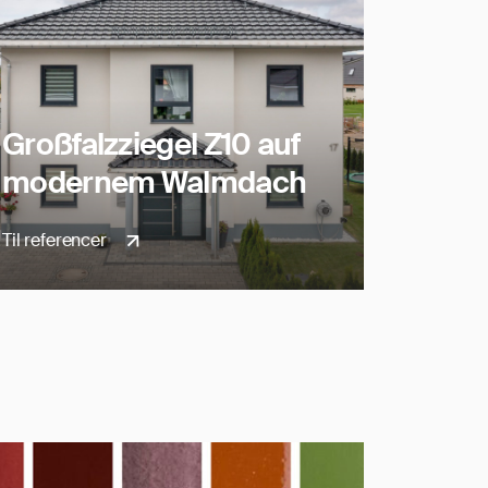
Großfalzziegel Z10 auf
modernem Walmdach
Til referencer