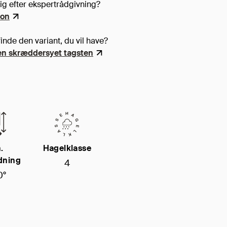
ig efter ekspertrådgivning?
son
inde den variant, du vil have?
n skræddersyet tagsten
.
Hagelklasse
dning
4
0°