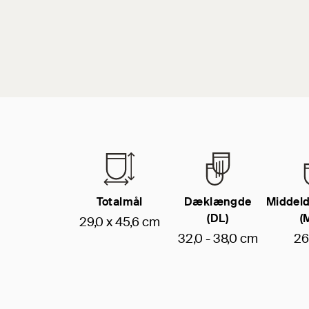
Totalmål
Dæklængde
Middel
(DL)
(
29,0 x 45,6 cm
32,0 - 38,0 cm
26