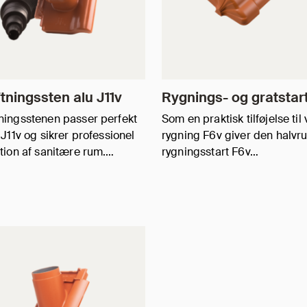
tningssten alu J11v
Rygnings- og gratstar
ningsstenen passer perfekt
Som en praktisk tilføjelse til
n J11v og sikrer professionel
rygning F6v giver den halvr
ation af sanitære rum.…
rygningsstart F6v…