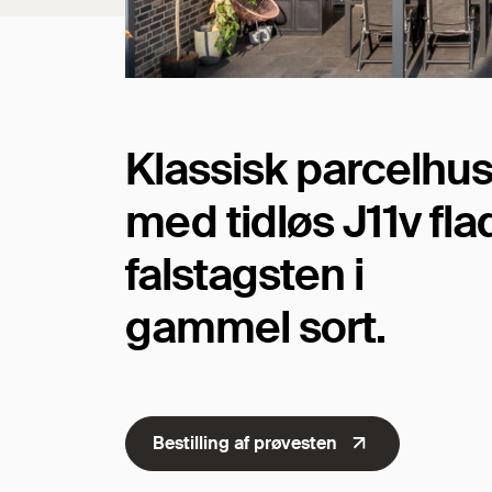
Klassisk parcelhu
med tidløs J11v fla
falstagsten i
gammel sort.
Bestilling af prøvesten