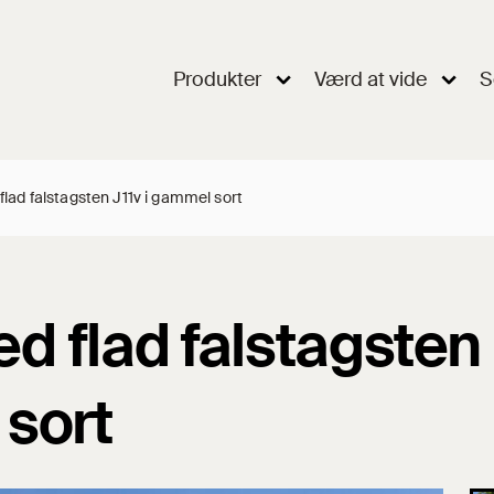
Produkter
Værd at vide
S
 flad falstagsten J11v i gammel sort
med flad falstagsten
 sort