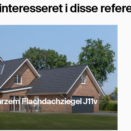
nteresseret i disse refer
arzem Flachdachziegel J11v