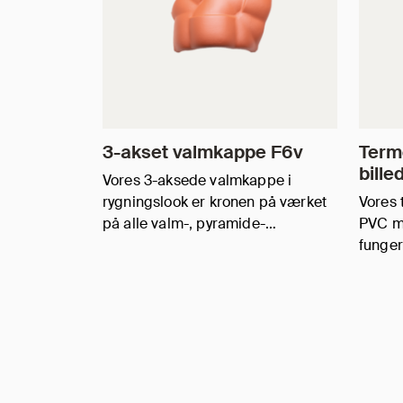
3-akset valmkappe F6v
Termo
bille
Vores 3-aksede valmkappe i
rygningslook er kronen på værket
Vores 
på alle valm-, pyramide-…
PVC m
funge