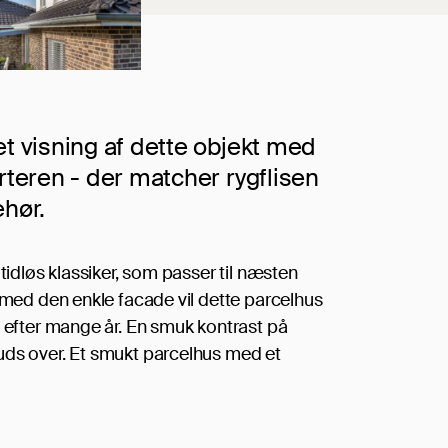
et visning af dette objekt med
arteren - der matcher rygflisen
ehør.
 tidløs klassiker, som passer til næsten
n med den enkle facade vil dette parcelhus
v efter mange år. En smuk kontrast på
uds over. Et smukt parcelhus med et