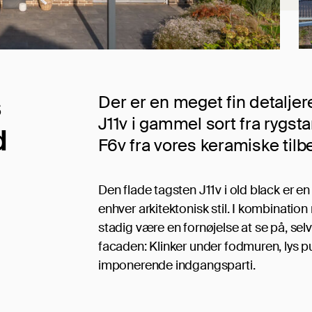
s
Der er en meget fin detaljer
J11v i gammel sort fra rygst
d
F6v fra vores keramiske tilb
Den flade tagsten J11v i old black er en
enhver arkitektonisk stil. I kombinatio
stadig være en fornøjelse at se på, sel
facaden: Klinker under fodmuren, lys p
imponerende indgangsparti.