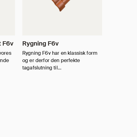
t F6v
Rygning F6v
 vores
Rygning F6v har en klassisk form
unde
og er derfor den perfekte
tagafslutning til…