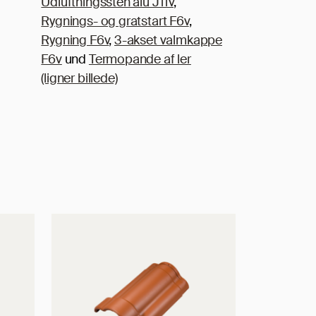
Udluftningssten alu J11v
,
Rygnings- og gratstart F6v
,
Rygning F6v
,
3-akset valmkappe
F6v
und
Termopande af ler
(ligner billede)