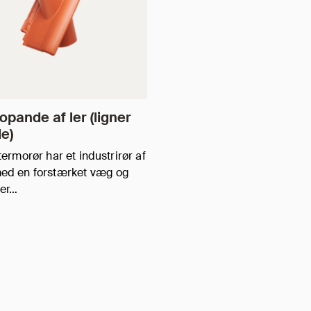
pande af ler (ligner
de)
termorør har et industrirør af
ed en forstærket væg og
rer…