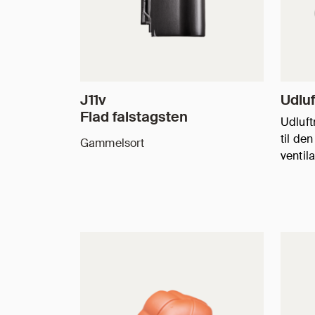
J11v
Udluf
Flad falstagsten
Udluft
til de
Gammelsort
ventil